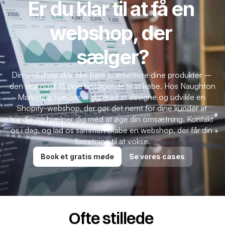
Er du klar til at få en 
webshop, der 
sælger?
Din webshop skal ikke bare præsentere dine produkter – 
den skal også få dine besøgende til at købe. Hos Naughton 
Marketing hjælper vi dig med at designe og udvikle en 
Shopify-webshop, der gør det nemt for dine kunder at 
handle og hjælper dig med at øge din omsætning. Kontakt 
os i dag, og lad os sammen skabe en webshop, der får din 
forretning til at vokse.
Book et gratis møde
Se vores cases
Ofte stillede 