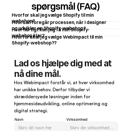
spørgsmål (FAQ)
Hvorfor skal jeg vælge Shopify til min 
webshop?
Hvordan foregår processen, når I designer 
og udvikler en Shopify-webshop?
Hvor hurtigt kan jeg få min Shopify-
webshop klar?
Hvorfor skal jeg vælge Webimpact til min 
Shopify-webshop??
Lad os hjælpe dig med at 
nå dine mål.
Hos Webimpact forstår vi, at hver virksomhed 
har unikke behov. Derfor tilbyder vi 
skræddersyede løsninger inden for 
hjemmesideudvikling, online optimering og 
digital strategi.
Navn
Virksomhed