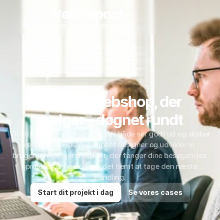
Skab en webshop, der 
sælger – døgnet rundt
Vil du have en hjemmeside, der både ser godt ud og skaber 
resultater? Hos Webimpact designer og udvikler vi 
brugervenlige hjemmesider, der fanger dine besøgendes 
opmærksomhed og gør det nemt at tage den næste 
handling.
Start dit projekt i dag
Se vores cases